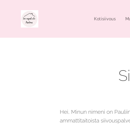
Kotisiivous
Mu
S
Hei, Minun nimeni on Paulii
ammattitaitoista siivouspal