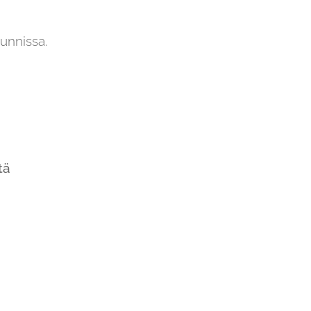
unnissa.
ä