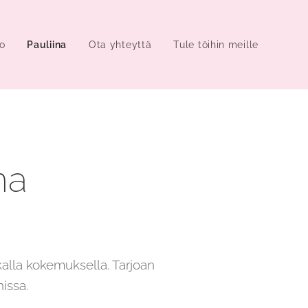
o
Pauliina
Ota yhteyttä
Tule töihin meille
na
alla kokemuksella. Tarjoan
nissa.