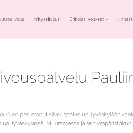
uttosiivous
Yrityssiivous
Erikoissiivoukset
Hinnast
iivouspalvelu Paulii
na. Olen perustanut siivouspalvelun Jyväskylään vank
velua Jyväskylässä, Muuramessa ja sen ympäristökun