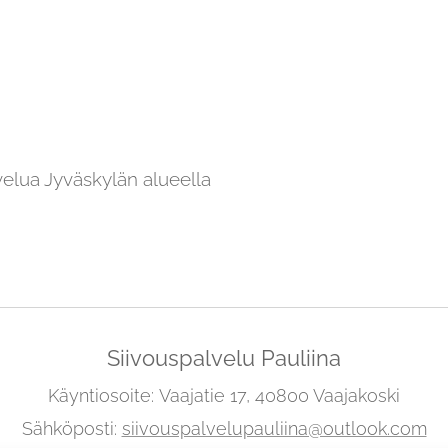
lvelua Jyväskylän alueella
Siivouspalvelu Pauliina
Käyntiosoite:
Vaajatie 17, 40800 Vaajakoski
Sähköposti:
siivouspalvelupauliina@outlook.com